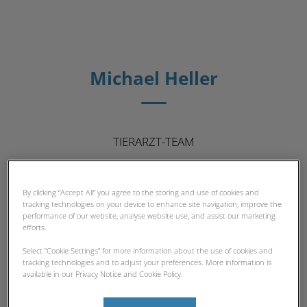
Michael Heller
TIERARZT-TEAM
By clicking “Accept All” you agree to the storing and use of cookies and
tracking technologies on your device to enhance site navigation, improve the
performance of our website, analyse website use, and assist our marketing
efforts.
Select “Cookie Settings” for more information about the use of cookies and
tracking technologies and to adjust your preferences. More information is
available in our Privacy Notice and Cookie Policy.