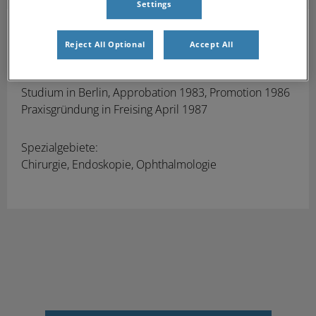
Settings
Michael Heller
Dr. med. vet.
Tierarzt
Reject All Optional
Accept All
Geboren 1952 in Köln
Schulzeit und Abitur in München,
Studium in Berlin, Approbation 1983, Promotion 1986
Praxisgründung in Freising April 1987
Spezialgebiete:
Chirurgie, Endoskopie, Ophthalmologie