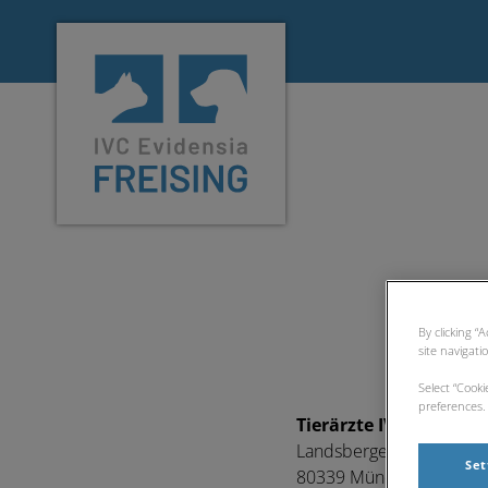
Homepage Tierarzt Freising
By clicking “
site navigati
Select “Cook
preferences. 
Tierärzte IVC Evidens
Landsberger Straße 94
Set
​80339 München