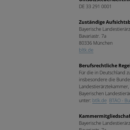
DE 33 291 0001
Zuständige Aufsichts
Bayerische Landestierä
Bavariastr. 7a
80336 München
bltk.de
Berufsrechtliche Reg
Für die in Deutschland 
insbesondere die Bundes
Landestierärztekammer, 
Bayerischen Landestierä
unter:
btlk.de
BTÄO - Bu
Kammermitgliedschaf
Bayerische Landestierä