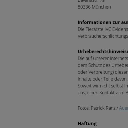
Bavariastr. 7a
80336 München
Informationen zur auß
Die Tierärzte IVC Evide
Verbraucherschlichtungsst
Urheberechtshinweis
Die auf unserer Internet
dem Schutz des Urheberr
oder Verbreitung) dieser
Inhalte oder Teile davo
Soweit wir nicht selbst 
uns, einen Kontakt zum B
Fotos: Patrick Ranz /
Aue
Haftung