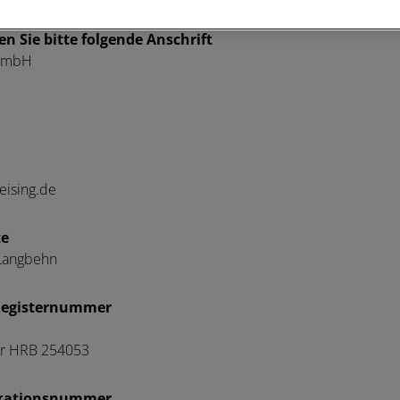
n Sie bitte folgende Anschrift
 GmbH
reising.de
te
 Langbehn
 Registernummer
r HRB 254053
ikationsnummer