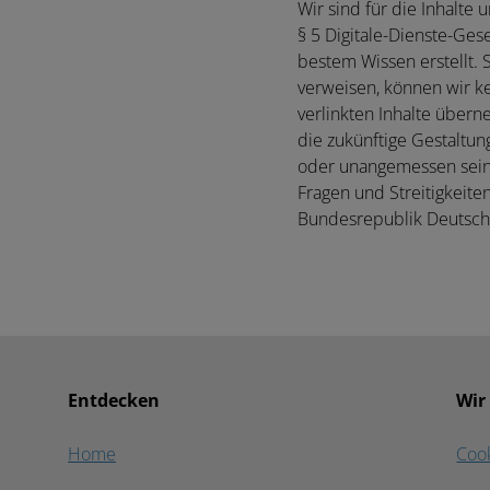
Wir sind für die Inhalt
§ 5 Digitale-Dienste-Ges
bestem Wissen erstellt. S
verweisen, können wir ke
verlinkten Inhalte übern
die zukünftige Gestaltun
oder unangemessen sein, t
Fragen und Streitigkeit
Bundesrepublik Deutsch
Entdecken
Wir
Home
Coo