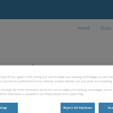
Home
Team
Impressum
Accept All” you agree to the storing and use of cookies and tracking technologies on your d
on, improve the performance of our website, analyse website use, and assist our marketing e
ie Settings” for more information about the use of cookies and tracking technologies and to
More information is available in our Privacy Notice and Cookie Policy.
ia GmbH
tings
Reject All Optional
Acc