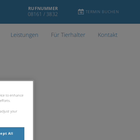
RUFNUMMER
TERMIN BUCHEN
08161 / 3832
Leistungen
Für Tierhalter
Kontakt
evice to enhance
fforts.
 adjust your
ept All