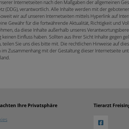
e unserer Internetseiten nach den Maßgaben der allgemeinen Ge
etz (DDG), verantwortlich. Alle Inhalte werden mit der gebotene
oweit wir auf unseren Internetseiten mittels Hyperlink auf Inter
ine Gewähr für die fortwährende Aktualität, Richtigkeit und Vol
ehmen, da diese Inhalte außerhalb unseres Verantwortungsberei
g keinen Einfluss haben. Sollten aus Ihrer Sicht Inhalte gegen g
eilen Sie uns dies bitte mit. Die rechtlichen Hinweise auf dies
en im Zusammenhang mit der Gestaltung dieser Internetseite un
land.
 achten Ihre Privatsphäre
Tierarzt Freisi
kies