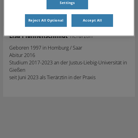
Settings
Reject All Optional
Accept All
Lisa Pfannenschmidt
Tierärztin
Geboren 1997 in Homburg / Saar
Abitur 2016
Studium 2017-2023 an der Justus-Liebig-Universität in
Gießen
seit Juni 2023 als Tierärztin in der Praxis